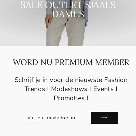
SALE OUTLET SJAALS
DAMES
WORD NU PREMIUM MEMBER
Schrijf je in voor de nieuwste Fashion
Trends I Modeshows I Events I
Promoties I
VUL
ABONNEREN
JE
E-
MAILADRES
IN