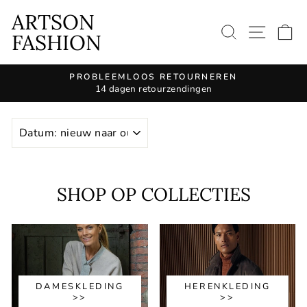
Doorgaan
ARTSON
naar
ZOEKOPD
SITE
W
FASHION
artikel
PROBLEEMLOOS RETOURNEREN
14 dagen retourzendingen
Diavoorstelling
pauzeren
SOORT
SHOP OP COLLECTIES
DAMESKLEDING
HERENKLEDING
>>
>>