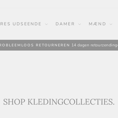
RES UDSEENDE
DAMER
MÆND
14 dagen retourzending
ROBLEEMLOOS RETOURNEREN
Pause
diasshow
SHOP KLEDINGCOLLECTIES.