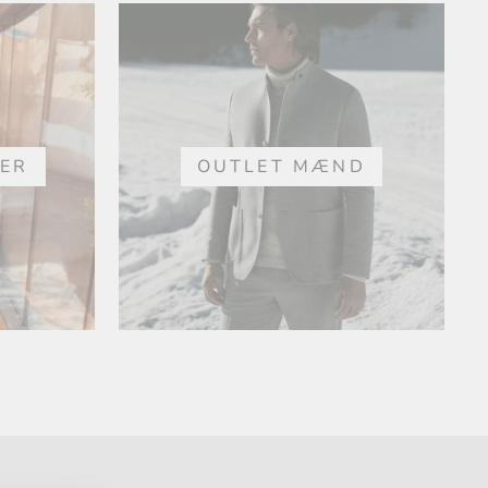
DER
OUTLET MÆND