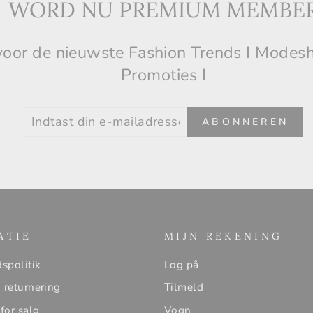
WORD NU PREMIUM MEMBE
n voor de nieuwste Fashion Trends I Modes
Promoties I
INDTAST
ABONNEREN
ABONNEREN
DIN
E-
MAILADRESSE
ATIE
MIJN REKENING
dspolitik
Log på
 returnering
Tilmeld
for salg
Vogn