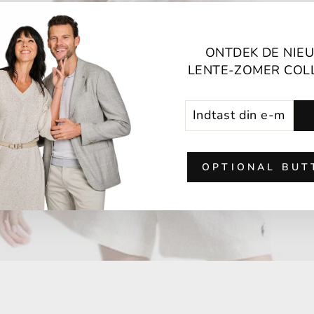
ONTDEK DE NIE
LENTE-ZOMER COL
Hus
/
Collecties
/
ØJ - BERMUDA'S 
INDTAST
ABONNEREN
DIN
E-
MAILADRESSE
OPTIONAL BUT