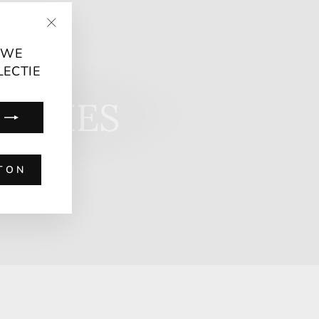
"Sluiten
UWE
(esc)"
LECTIE
LADIES
TON