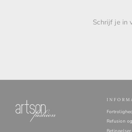
Schrijf je i
INFORM
Fortrolighe
Refusion og
Betingelser 