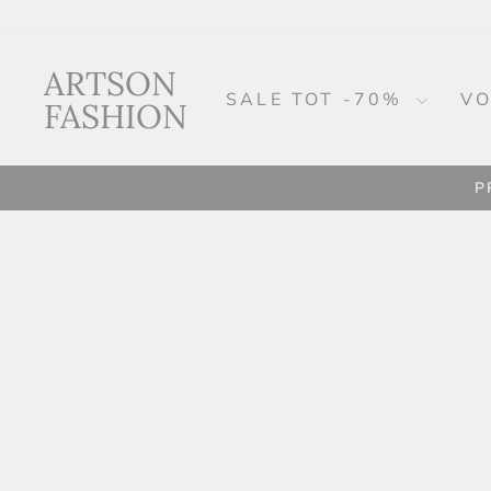
Fortsæt
til
artikel
ARTSON
SALE TOT -70%
VO
FASHION
P