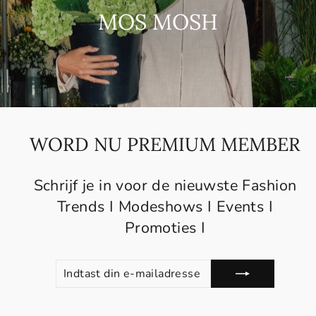
MOS MOSH
WORD NU PREMIUM MEMBER
Schrijf je in voor de nieuwste Fashion
Trends I Modeshows I Events I
Promoties I
INDTAST
ABONNEREN
DIN
E-
MAILADRESSE