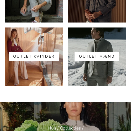
OUTLET KVINDER
OUTLET MÆND
Hus
/
Collecties
/