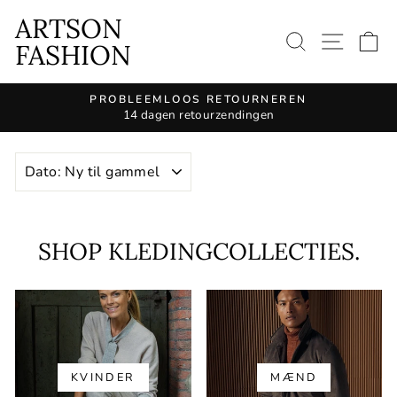
Fortsæt
ARTSON
til
ZOEKOPD
SITE
I
FASHION
artikel
PROBLEEMLOOS RETOURNEREN
14 dagen retourzendingen
Pause
diasshow
VENLIG
SHOP KLEDINGCOLLECTIES.
KVINDER
MÆND