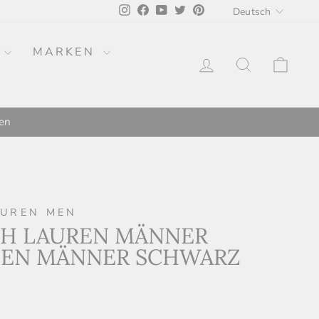
SPRACH
Instagram
Facebook
YouTube
Twitter
Pinterest
Deutsch
R
MARKEN
EINLOGGEN
ZOEKOP
EI
en
AUREN MEN
PH LAUREN MÄNNER
EN MÄNNER SCHWARZ