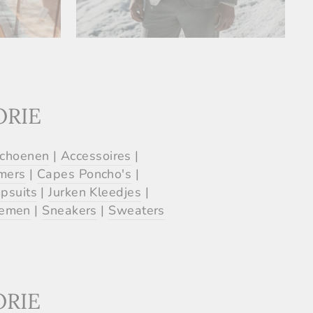
ORIE
Schoenen
|
Accessoires
|
mers
|
Capes Poncho's
|
psuits
|
Jurken Kleedjes
|
iemen
|
Sneakers
|
Sweaters
ORIE