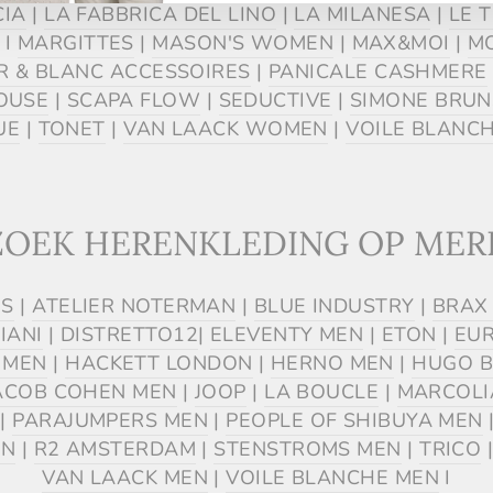
CIA
|
LA FABBRICA DEL LINO
|
LA MILANESA
|
LE 
I
MARGITTES
|
MASON'S WOMEN
|
MAX&MOI
|
M
R & BLANC ACCESSOIRES
|
PANICALE CASHMERE
HOUSE
|
SCAPA FLOW
|
SEDUCTIVE
|
SIMONE BRUN
UE
|
TONET
|
VAN LAACK WOMEN
|
VOILE BLANC
ZOEK HERENKLEDING OP MER
'S
|
ATELIER NOTERMAN
|
BLUE INDUSTRY
|
BRAX
IANI
|
DISTRETTO12
|
ELEVENTY MEN
|
ETON
|
EUR
 MEN
|
HACKETT LONDON
|
HERNO MEN
|
HUGO B
ACOB COHEN MEN
|
JOOP
|
LA BOUCLE
|
MARCOLI
|
PARAJUMPERS MEN
|
PEOPLE OF SHIBUYA MEN
EN
|
R2 AMSTERDAM
|
STENSTROMS MEN
|
TRICO
VAN LAACK MEN
|
VOILE BLANCHE MEN
I