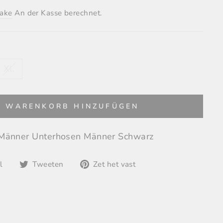
ake
An der Kasse berechnet.
Xl.
M WARENKORB HINZUFÜGEN
 Männer Unterhosen Männer Schwarz
Delen
Tweeten
Pin
l
Tweeten
Zet het vast
op
op
op
Facebook
Twitter
Pinterest