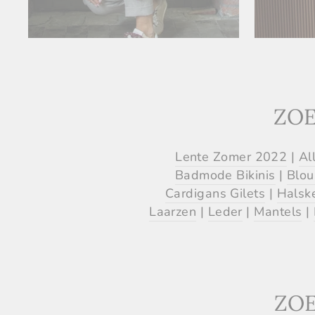
ZOE
Lente Zomer 2022
|
Al
Badmode Bikinis
|
Blou
Cardigans Gilets
|
Halsk
Laarzen
|
Leder
|
Mantels
|
ZOE