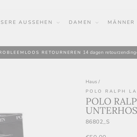
SERE AUSSEHEN
DAMEN
MÄNNE
14 dagen retourzending
ROBLEEMLOOS RETOURNEREN
Pause
Slide
Show.
Haus
/
POLO RALPH L
POLO RAL
UNTERHOS
86802_S
Normaler