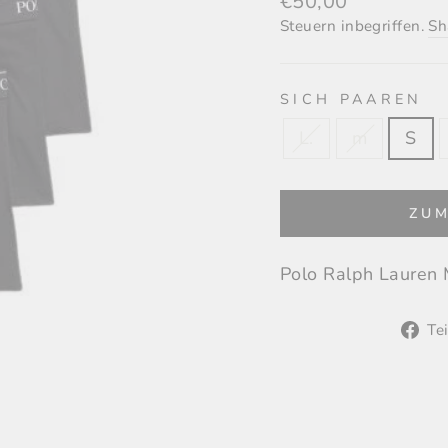
€50,00
Preis
Steuern inbegriffen.
Sh
SICH PAAREN
L.
m
S
ZU
Polo Ralph Lauren
Tei