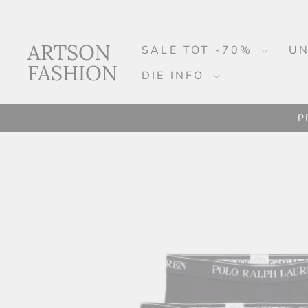
Weiter
bis
zum
ARTSON
SALE TOT -70%
UN
Artikel.
FASHION
DIE INFO
P