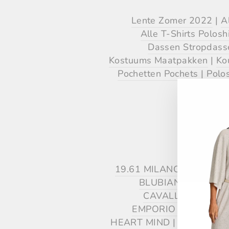
Lente Zomer 2022
|
A
Alle T-Shirts Poloshi
Dassen Stropdass
Kostuums Maatpakken
|
Ko
Pochetten Pochets
|
Polos
Sw
19.61 MILANO
|
ABRO
|
BLUBIANCO
|
BRA
CAVALLARO NAP
EMPORIO ARMANI 
HEART MIND
|
HEMISPHE