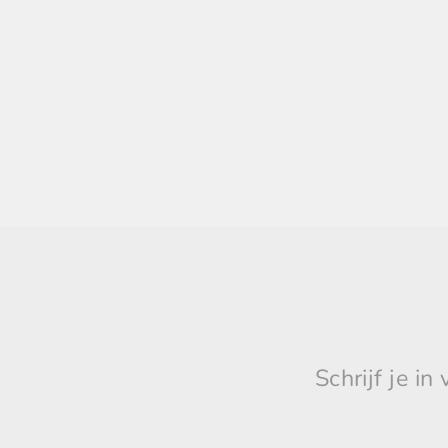
POLO RALPH LAUREN
MÄNNER UNTERHOSEN
MÄNNER SCHWARZ
POLO RALPH LAUREN MEN
€50,00
Schrijf je i