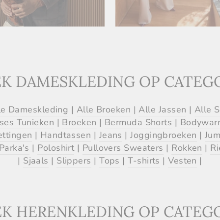
K DAMESKLEDING OP CATEG
le Dameskleding
|
Alle Broeken
|
Alle Jassen
|
Alle 
ses Tunieken
|
Broeken
|
Bermuda Shorts
|
Bodywar
ettingen
|
Handtassen
|
Jeans
|
Joggingbroeken
|
Jum
Parka's
|
Poloshirt
|
Pullovers Sweaters
|
Rokken
|
R
|
Sjaals
|
Slippers
|
Tops
|
T-shirts
|
Vesten
|
K HERENKLEDING OP CATEG