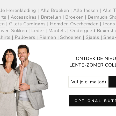
lle Herenkleding
|
Alle Broeken
|
Alle Jassen
|
Alle T
rts
|
Accessoires
|
Bretellen
|
Broeken
|
Bermuda Sho
en
|
Gilets Cardigans
|
Hemden Overhemden
|
Jeans
usen Sokken
|
Leder
|
Mantels
|
Ondergoed Boxersho
hirts
|
Pullovers
|
Riemen
|
Schoenen
|
Sjaals
|
Snea
eaters
|
Vesten
|
T-shirts
|
Zwemshorts Zwemkledi
ONTDEK DE NIE
LENTE-ZOMER COL
ZOEK DAMESKLEDING OP MER
VUL
ABONNEREN
JE
ALESSANDRA CHAMONIX
|
ANA ALCAZAR
|
ANDRE
E-
X WOMEN
|
BRUNO MANETTI
|
CALARENA
|
CAMBI
MAILADRES
OLI WOMEN
|
CINZIA ROCCA
I
COSTER COPENHAG
IN
OPTIONAL BUT
WOMEN
|
FABIANA FILIPPI
|
FABIANA FILIPPI BLACK
RE
|
HERNO WOMEN
|
HOTEL PARTICULIER
|
JAC