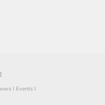
R
hows I Events I