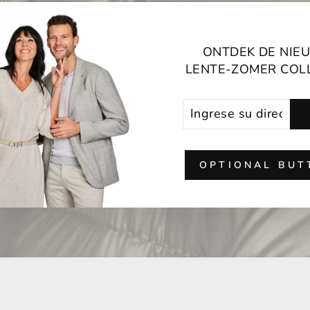
ONTDEK DE NIE
LENTE-ZOMER COL
casa
/
Colecciones
/
MUJER - SEÑORAS
INGRESE
SUSCRIBIR
SU
DIRECCIÓN
DE
CORREO
OPTIONAL BUT
ELECTRÓNICO