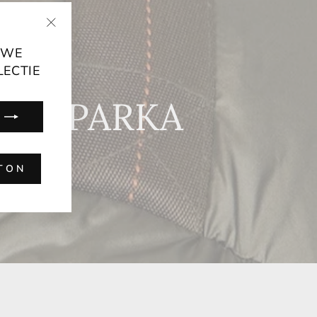
"Cerrar
UWE
(ESC)"
LECTIE
 DE PARKA
TON