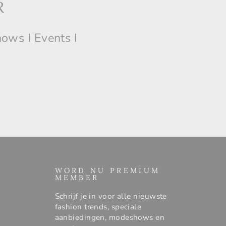
R
hows I Events I
WORD NU PREMIUM
MEMBER
Schrijf je in voor alle nieuwste
fashion trends, speciale
aanbiedingen, modeshows en