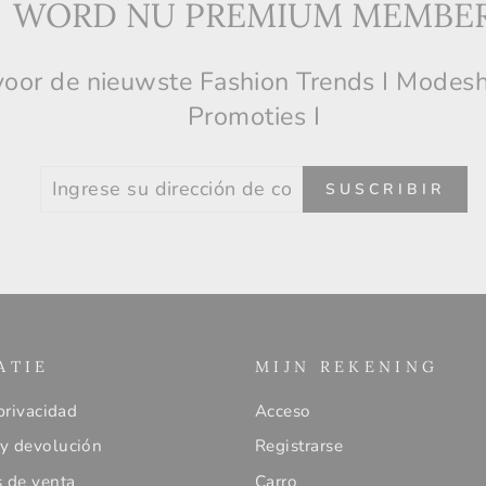
WORD NU PREMIUM MEMBE
n voor de nieuwste Fashion Trends I Modes
Promoties I
INGRESE
SUSCRIBIR
SUSCRIBIR
SU
DIRECCIÓN
DE
CORREO
ELECTRÓNICO
ATIE
MIJN REKENING
privacidad
Acceso
y devolución
Registrarse
 de venta
Carro