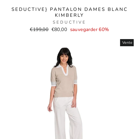
SEDUCTIVE} PANTALON DAMES BLANC
KIMBERLY
SEDUCTIVE
Prix
Prix
€199,00
€80,00
sauvegarder 60%
normal
de
Vente
vente