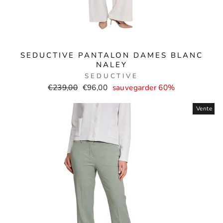
SEDUCTIVE PANTALON DAMES BLANC
NALEY
SEDUCTIVE
Prix
Prix
€239,00
€96,00
sauvegarder 60%
normal
de
Vente
vente