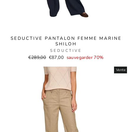
SEDUCTIVE PANTALON FEMME MARINE
SHILOH
SEDUCTIVE
Prix
Prix
€289,00
€87,00
sauvegarder 70%
normal
de
Vente
vente