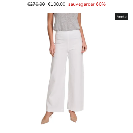
Prix
Prix
€270,00
€108,00
sauvegarder 60%
normal
de
Vente
vente