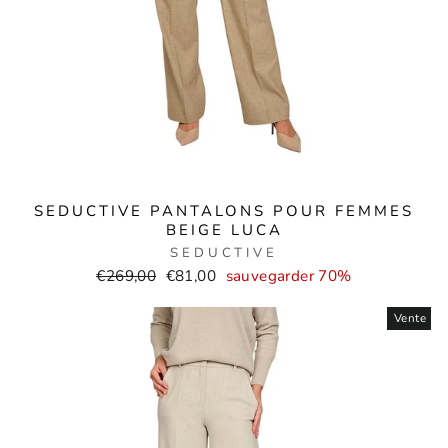
SEDUCTIVE PANTALONS POUR FEMMES
BEIGE LUCA
SEDUCTIVE
Prix
Prix
€269,00
€81,00
sauvegarder 70%
normal
de
Vente
vente