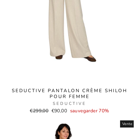
SEDUCTIVE PANTALON CRÈME SHILOH
POUR FEMME
SEDUCTIVE
Prix
Prix
€299,00
€90,00
sauvegarder 70%
normal
de
Vente
vente