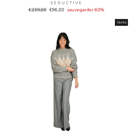
SEDUCTIVE
Prix
Prix
€239,00
€96,00
sauvegarder 60%
normal
de
Vente
vente