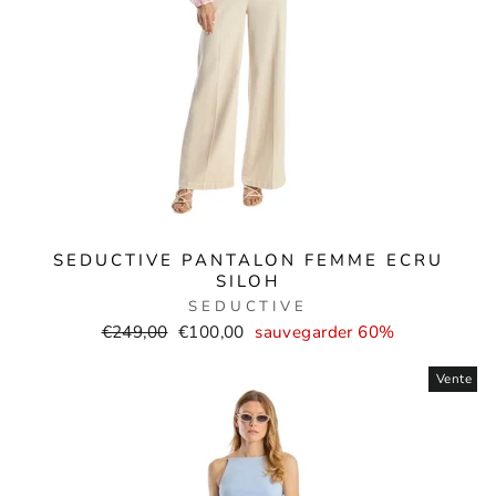
SEDUCTIVE PANTALON FEMME ECRU
SILOH
SEDUCTIVE
Prix
Prix
€249,00
€100,00
sauvegarder 60%
normal
de
Vente
vente