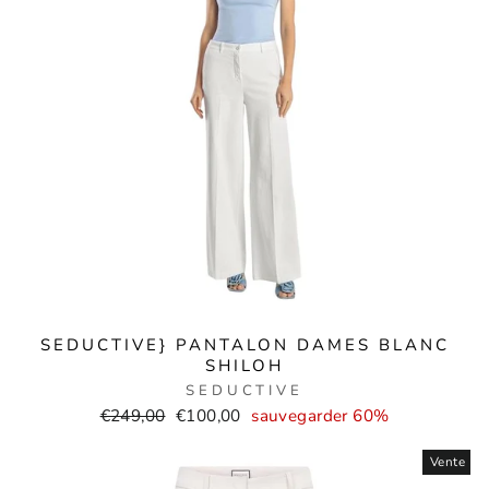
SEDUCTIVE} PANTALON DAMES BLANC
SHILOH
SEDUCTIVE
Prix
Prix
€249,00
€100,00
sauvegarder 60%
normal
de
Vente
vente