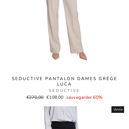
SEDUCTIVE PANTALON DAMES GRÈGE
LUCA
SEDUCTIVE
Prix
Prix
€270,00
€108,00
sauvegarder 60%
normal
de
Vente
vente