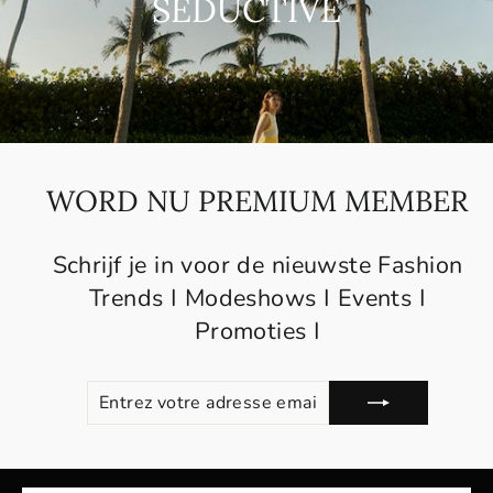
SEDUCTIVE
WORD NU PREMIUM MEMBER
Schrijf je in voor de nieuwste Fashion
Trends I Modeshows I Events I
Promoties I
ENTREZ
S'ABONNER
VOTRE
ADRESSE
EMAIL