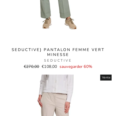
SEDUCTIVE} PANTALON FEMME VERT
MINESSE
SEDUCTIVE
Prix
Prix
€270,00
€108,00
sauvegarder 60%
normal
de
Vente
vente