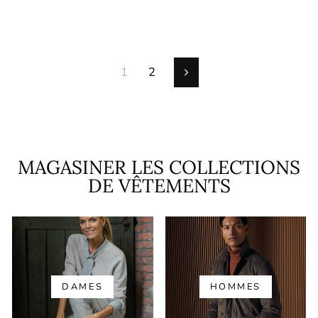
normal
de
vente
1
2
suivante
MAGASINER LES COLLECTIONS
DE VÊTEMENTS
DAMES
HOMMES