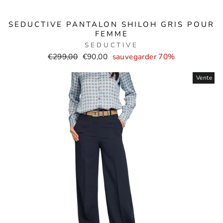
SEDUCTIVE PANTALON SHILOH GRIS POUR
FEMME
SEDUCTIVE
Prix
Prix
€299,00
€90,00
sauvegarder 70%
normal
de
Vente
vente