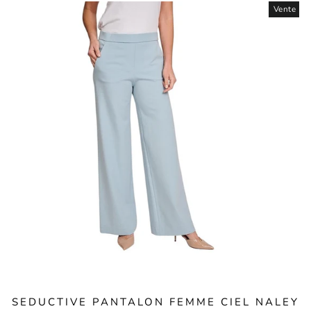
normal
de
Vente
vente
SEDUCTIVE PANTALON FEMME CIEL NALEY