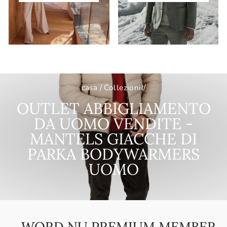
casa
/
Collezioni
/
OUTLET ABBIGLIAMENTO
DA UOMO VENDITE -
MANTELS GIACCHE DI
PARKA BODYWARMERS
UOMO
WORD NU PREMIUM MEMBER