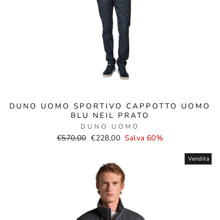
DUNO UOMO SPORTIVO CAPPOTTO UOMO
BLU NEIL PRATO
DUNO UOMO
Prezzo
Prezzo
€570,00
€228,00
Salva 60%
normale
di
vendita
Vendita