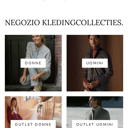
normale
di
vendita
NEGOZIO KLEDINGCOLLECTIES.
DONNE
UOMINI
OUTLET DONNE
OUTLET UOMINI