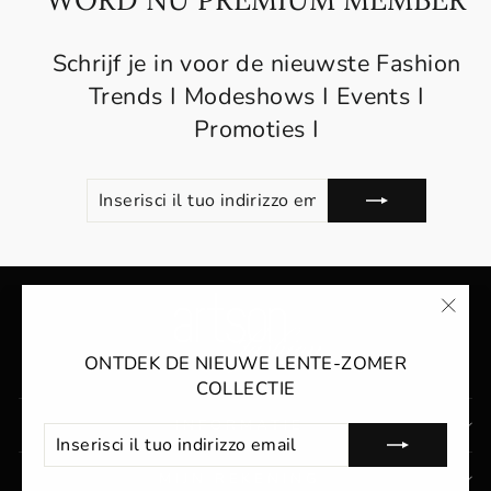
Schrijf je in voor de nieuwste Fashion
Trends I Modeshows I Events I
Promoties I
INSERISCI
SOTTOSCRIVI
IL
TUO
INDIRIZZO
EMAIL
"Chiu
(ESC
ONTDEK DE NIEUWE LENTE-ZOMER
COLLECTIE
INFORMATIE
INSERISCI
SOTTOSCRIVI
IL
TUO
MIJN REKENING