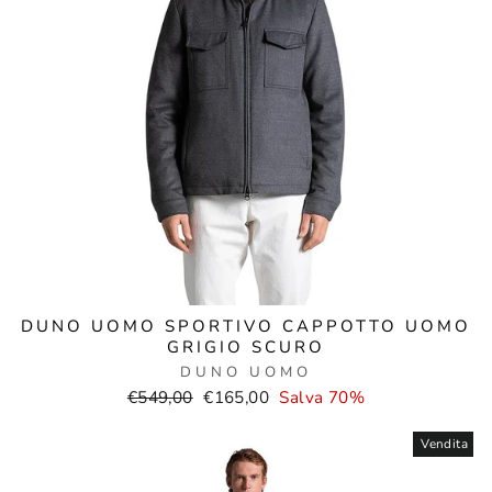
DUNO UOMO SPORTIVO CAPPOTTO UOMO
GRIGIO SCURO
DUNO UOMO
Prezzo
Prezzo
€549,00
€165,00
Salva 70%
normale
di
vendita
Vendita